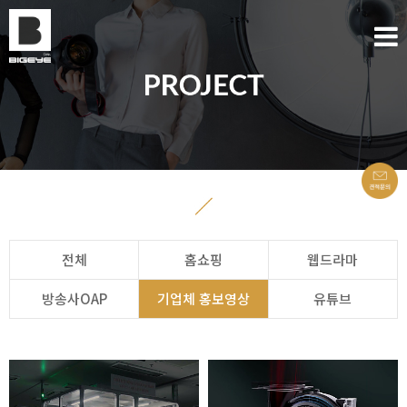
전체
홈쇼핑
웹드라마
방송사OAP
기업체 홍보영상
유튜브