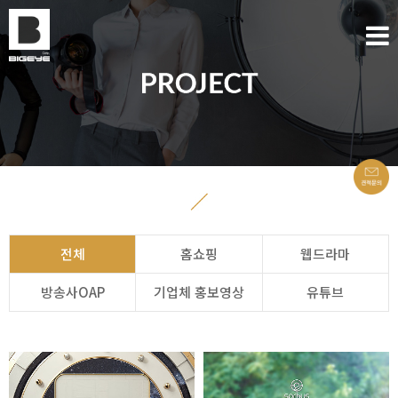
전체
홈쇼핑
웹드라마
방송사OAP
기업체 홍보영상
유튜브