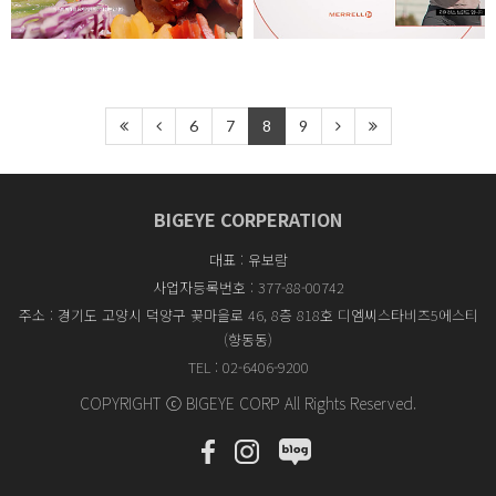
6
7
8
9
BIGEYE CORPERATION
대표 : 유보람
사업자등록번호 : 377-88-00742
주소 : 경기도 고양시 덕양구 꽃마을로 46, 8층 818호 디엠씨스타비즈5에스티
(향동동)
TEL : 02-6406-9200
COPYRIGHT ⓒ BIGEYE CORP All Rights Reserved.