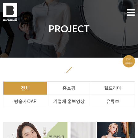
전체
홈쇼핑
웹드라마
방송사OAP
기업체 홍보영상
유튜브