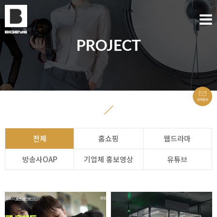
전체
홈쇼핑
웹드라마
방송사OAP
기업체 홍보영상
유튜브