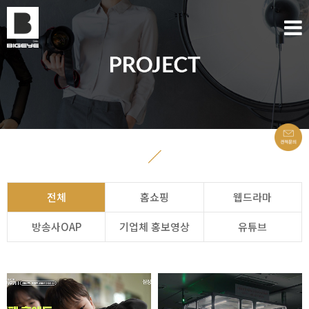
전체
홈쇼핑
웹드라마
방송사OAP
기업체 홍보영상
유튜브